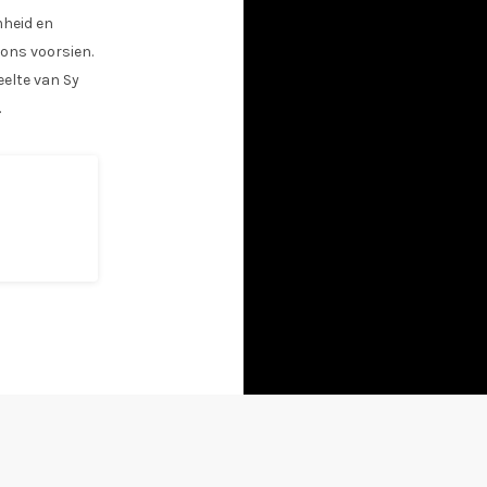
mheid en
 ons voorsien.
eelte van Sy
.