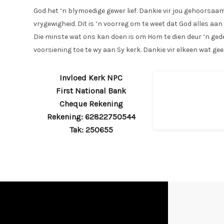
God het ‘n blymoedige gewer lief. Dankie vir jou gehoorsaa
vrygewigheid. Dit is ‘n voorreg om te weet dat God alles aan
Die minste wat ons kan doen is om Hom te dien deur ‘n ged
voorsiening toe te wy aan Sy kerk. Dankie vir elkeen wat gee
Invloed Kerk NPC
First National Bank
Cheque Rekening
Rekening: 62822750544
Tak: 250655