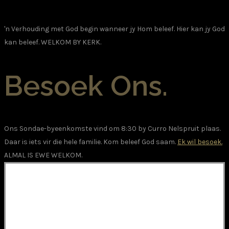
'n Verhouding met God begin wanneer jy Hom beleef. Hier kan jy God
kan beleef.
WELKOM BY KERK.
Besoek Ons.
Ons Sondae-byeenkomste vind om 8:30 by Curro Nelspruit plaas.
Daar is iets vir die hele familie. Kom beleef God saam.
Ek wil besoek.
ALMAL IS EWE WELKOM.